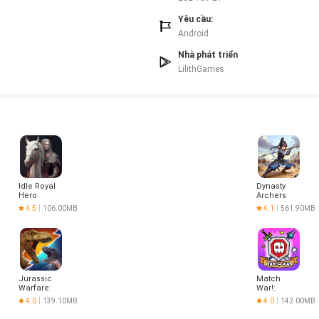
Yêu cầu:
Android
Nhà phát triển
LilithGames
Idle Royal
Dynasty
Hero
Archers
4.5
106.00MB
4.1
561.90MB
Jurassic
Match
Warfare:
War!:
Dino Battle
Puzzle &
4.0
139.10MB
4.0
142.00MB
Defense