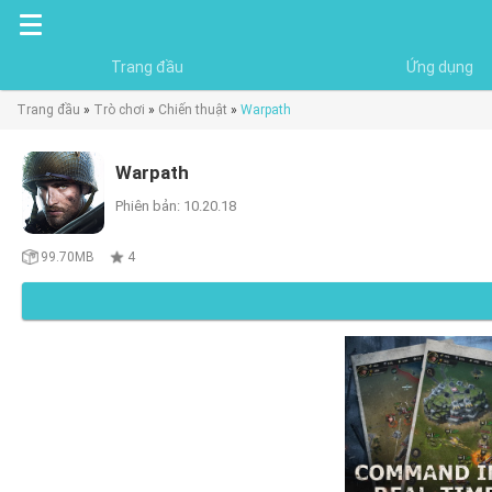
Trang đầu
Ứng dụng
Trang đầu
»
Trò chơi
»
Chiến thuật
»
Warpath
Warpath
Phiên bản: 10.20.18
99.70MB
4