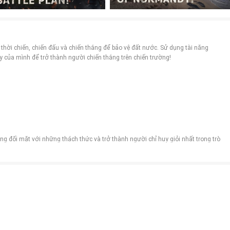
i thời chiến, chiến đấu và chiến thắng để bảo vệ đất nước. Sử dụng tài năng
 của mình để trở thành người chiến thắng trên chiến trường!
ng đối mặt với những thách thức và trở thành người chỉ huy giỏi nhất trong trò