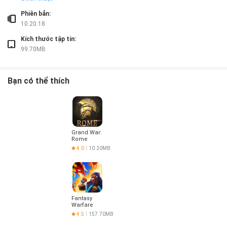
Phiên bản:
10.20.18
Kích thước tập tin:
99.70MB
Bạn có thể thích
Grand War:
Rome
Strategy
4.0
10.20MB
Games
Fantasy
Warfare
4.5
157.70MB