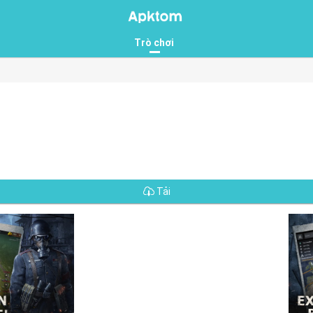
Trò chơi
Tải