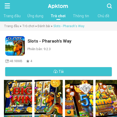
Tìm
kiếm
Trang đầu
Ứng dụng
Trò chơi
Thông tin
Chủ đề
Trang đầu
»
Trò chơi
»
Đánh bài
»
Slots - Pharaoh's Way
Slots - Pharaoh's Way
Phiên bản: 9.2.3
48.98MB
4
Tải