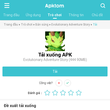
Tìm
kiếm
Trang đầu
Ứng dụng
Trò chơi
Thông tin
Chủ đề
Trang đầu
»
Trò chơi
»
Bắn súng
»
Evolutionary Adventure Story
»
Tải
Tải xuống APK
Evolutionary Adventure Story (444.90MB)
Tải
Công việc?
Đánh giá：
Đề xuất tải xuống