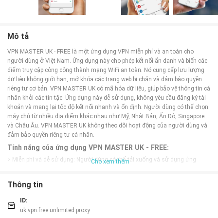
Mô tả
VPN MASTER UK - FREE là một ứng dụng VPN miễn phí và an toàn cho
người dùng ở Việt Nam. Ứng dụng này cho phép kết nối ẩn danh và biến các
điểm truy cập công cộng thành mạng WiFi an toàn. Nó cung cấp lưu lượng
dữ liệu không giới hạn, mở khóa các trang web bị chặn và đảm bảo quyền
riêng tư cơ bản. VPN MASTER UK có mã hóa dữ liệu, giúp bảo vệ thông tin cá
nhân khỏi các tin tặc. Ứng dụng này dễ sử dụng, không yêu cầu đăng ký tài
khoản và mang lại tốc độ kết nối nhanh và ổn định. Người dùng có thể chọn
máy chủ từ nhiều địa điểm khác nhau như Mỹ, Nhật Bản, Ấn Độ, Singapore
và Châu Âu. VPN MASTER UK không theo dõi hoạt động của người dùng và
đảm bảo quyền riêng tư cá nhân.
Tính năng của ứng dụng VPN MASTER UK - FREE:
> Miễn phí và dễ sử dụng: Người dùng có thể tải xuống và sử dụng ứng
Cho xem thêm
dụng này một cách miễn phí mà không cần đăng ký tài khoản.
> Lưu lượng truy cập không giới hạn: Ứng dụng không giới hạn lưu lượng dữ
Thông tin
liệu, cho phép người dùng thoải mái sử dụng mà không lo lắng về việc tiêu
hao dữ liệu.
ID:
> Mạng nhanh: Ứng dụng cung cấp cho người dùng một mạng siêu nhanh
uk.vpn.free.unlimited.proxy
khi kết nối. Điều này cho phép người dùng truy cập vào các trang web và dịch