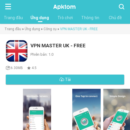
Tìm
kiếm
Trang đầu
Ứng dụng
Trò chơi
Thông tin
Chủ đề
Trang đầu
»
Ứng dụng
»
Công cụ
»
VPN MASTER UK - FREE
VPN MASTER UK - FREE
Phiên bản: 1.0
6.30MB
4.5
Tải