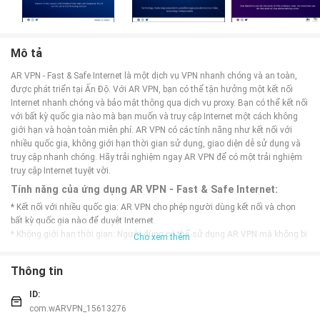
Mô tả
AR VPN - Fast & Safe Internet là một dịch vụ VPN nhanh chóng và an toàn,
được phát triển tại Ấn Độ. Với AR VPN, bạn có thể tận hưởng một kết nối
Internet nhanh chóng và bảo mật thông qua dịch vụ proxy. Bạn có thể kết nối
với bất kỳ quốc gia nào mà bạn muốn và truy cập Internet một cách không
giới hạn và hoàn toàn miễn phí. AR VPN có các tính năng như kết nối với
nhiều quốc gia, không giới hạn thời gian sử dụng, giao diện dễ sử dụng và
truy cập nhanh chóng. Hãy trải nghiệm ngay AR VPN để có một trải nghiệm
truy cập Internet tuyệt vời.
Tính năng của ứng dụng AR VPN - Fast & Safe Internet:
* Kết nối với nhiều quốc gia: AR VPN cho phép người dùng kết nối và chọn
bất kỳ quốc gia nào để duyệt Internet.
* Không giới hạn thời gian: Người dùng có thể sử dụng AR VPN mà không bị
Cho xem thêm
giới hạn về thời gian.
* Giao diện dễ dàng: Ứng dụng này có giao diện thân thiện với người dùng và
Thông tin
dễ sử dụng.
* Duyệt nhanh: AR VPN cho phép người dùng duyệt Internet một cách nhanh
ID:
chóng.
com.wARVPN_15613276
* Dịch vụ VPN miễn phí: Ứng dụng này cung cấp dịch vụ VPN miễn phí cho