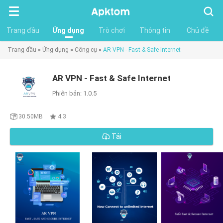
Tìm
kiếm
Trang đầu
Ứng dụng
Trò chơi
Thông tin
Chủ đề
Trang đầu
»
Ứng dụng
»
Công cụ
»
AR VPN - Fast & Safe Internet
AR VPN - Fast & Safe Internet
Phiên bản: 1.0.5
30.50MB
4.3
Tải